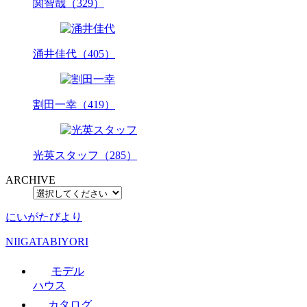
関智哉（329）
涌井佳代（405）
割田一幸（419）
光英スタッフ（285）
ARCHIVE
にいがたびより
NIIGATABIYORI
モデル
ハウス
カタログ