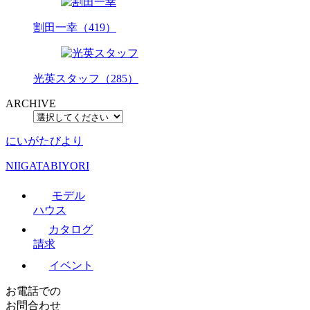
割田一幸（419）
光英スタッフ（285）
ARCHIVE
にいがたびより
NIIGATABIYORI
モデル
ハウス
カタログ
請求
イベント
お電話での
お問合わせ