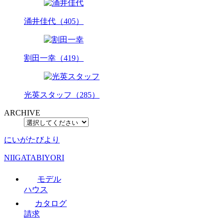
涌井佳代（405）
割田一幸（419）
光英スタッフ（285）
ARCHIVE
にいがたびより
NIIGATABIYORI
モデル
ハウス
カタログ
請求