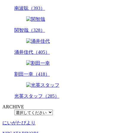
南波聡（393）
関智哉（328）
涌井佳代（405）
割田一幸（418）
光英スタッフ（285）
ARCHIVE
にいがたびより