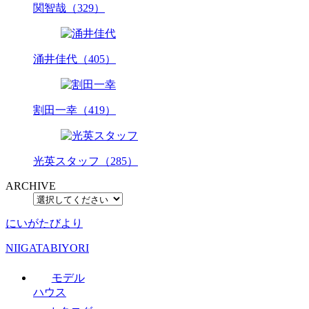
関智哉（329）
涌井佳代（405）
割田一幸（419）
光英スタッフ（285）
ARCHIVE
にいがたびより
NIIGATABIYORI
モデル
ハウス