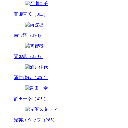
百瀬直美（363）
南波聡（393）
関智哉（329）
涌井佳代（406）
割田一幸（419）
光英スタッフ（285）