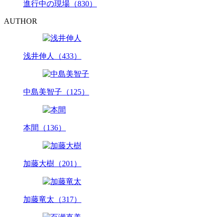
進行中の現場（830）
AUTHOR
浅井伸人（433）
中島美智子（125）
本間（136）
加藤大樹（201）
加藤竜太（317）