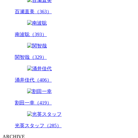
百瀬直美（363）
南波聡（393）
関智哉（329）
涌井佳代（406）
割田一幸（419）
光英スタッフ（285）
ARCHIVE