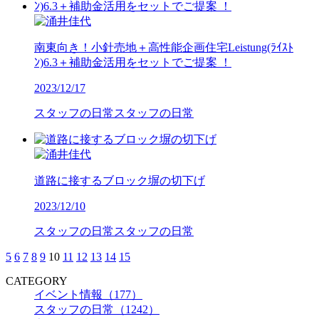
南東向き！小針売地＋高性能企画住宅Leistung(ﾗｲｽﾄ
ﾝ)6.3＋補助金活用をセットでご提案 ！
2023/12/17
スタッフの日常
スタッフの日常
道路に接するブロック塀の切下げ
2023/12/10
スタッフの日常
スタッフの日常
5
6
7
8
9
10
11
12
13
14
15
CATEGORY
イベント情報（177）
スタッフの日常（1242）