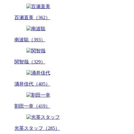
百瀬直美（362）
南波聡（393）
関智哉（329）
涌井佳代（405）
割田一幸（419）
光英スタッフ（285）