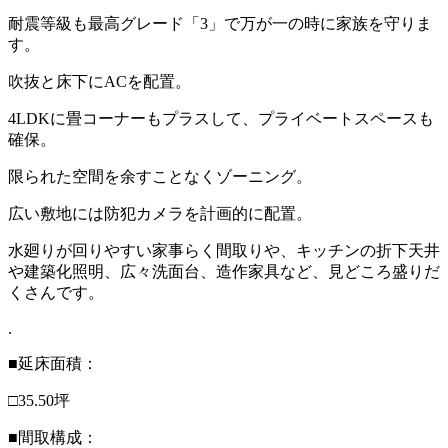
耐震等級も最高グレード「3」で万が一の時に家族を守りま
す。
吹抜と床下にACを配置。
4LDKに畳コーナーもプラスして、プライベートスペースも
確保。
限られた空間を余すことなくゾーニング。
広い敷地には防犯カメラを計画的に配置。
水廻りが回りやすい家事らく間取りや、キッチンの折下天井
や建築化照明、広々洗面台、造作家具など、見どころ盛りだ
くさんです。
.
■延床面積：
□35.50坪
■間取構成：