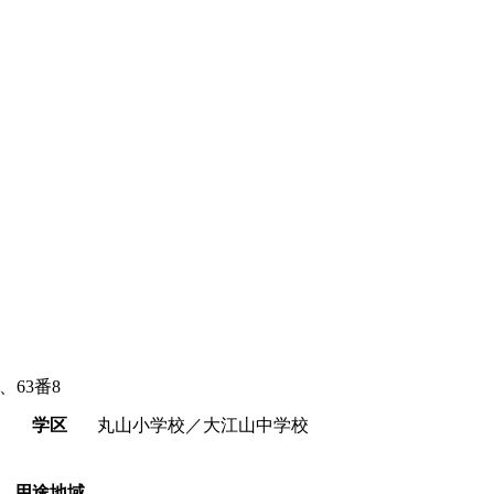
、63番8
学区
丸山小学校／大江山中学校
用途地域
-