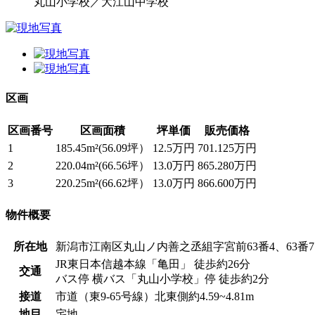
丸山小学校／大江山中学校
区画
区画番号
区画面積
坪単価
販売価格
1
185.45m²(56.09坪）
12.5万円
701.125万円
2
220.04m²(66.56坪）
13.0万円
865.280万円
3
220.25m²(66.62坪）
13.0万円
866.600万円
物件概要
所在地
新潟市江南区丸山ノ内善之丞組字宮前63番4、63番7
JR東日本信越本線「亀田」 徒歩約26分
交通
バス停 横バス「丸山小学校」停 徒歩約2分
接道
市道（東9-65号線）北東側約4.59~4.81m
地目
宅地