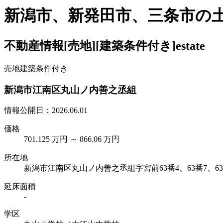
新潟市、新発田市、三条市の
不動産情報
[売地]
[建築条件付き]
estate
売地
建築条件付き
新潟市江南区丸山ノ内善之丞組
情報公開日：2026.06.01
価格
701.125 万円 ～ 866.06 万円
所在地
新潟市江南区丸山ノ内善之丞組字宮前63番4、63番7、63
延床面積
-
学区