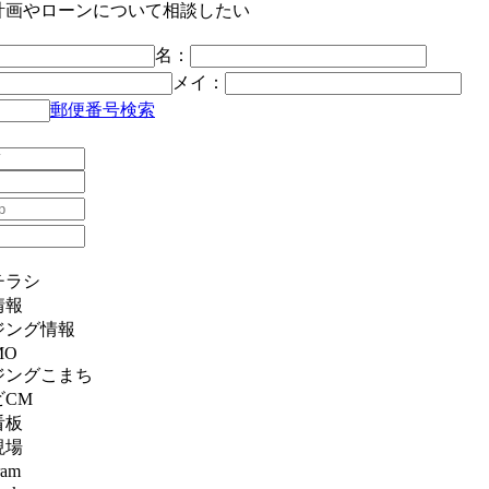
計画やローンについて相談したい
名：
メイ：
郵便番号検索
チラシ
情報
ジング情報
MO
ジングこまち
CM
看板
現場
ram