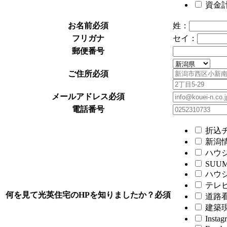
資金
お名前
必須
姓：
フリガナ
セイ：
郵便番号
ご住所
必須
メールアドレス
必須
電話番号
折込
新潟
ハウ
SUU
ハウ
テレビ
何を見て光英住宅のHPを知りましたか？
必須
道路
建築
Instag